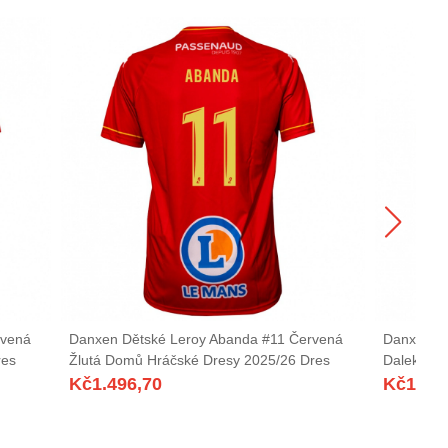
rvená
Danxen Dětské Leroy Abanda #11 Červená
Danxen Dě
res
Žlutá Domů Hráčské Dresy 2025/26 Dres
Daleko Hr
Kč
1.496,70
Kč
1.49