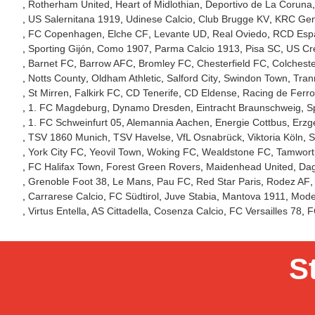
Rotherham United
Heart of Midlothian
Deportivo de La Coruna
US Salernitana 1919
Udinese Calcio
Club Brugge KV
KRC Ge
FC Copenhagen
Elche CF
Levante UD
Real Oviedo
RCD Esp
Sporting Gijón
Como 1907
Parma Calcio 1913
Pisa SC
US Cr
Barnet FC
Barrow AFC
Bromley FC
Chesterfield FC
Colcheste
Notts County
Oldham Athletic
Salford City
Swindon Town
Tran
St Mirren
Falkirk FC
CD Tenerife
CD Eldense
Racing de Ferro
1. FC Magdeburg
Dynamo Dresden
Eintracht Braunschweig
S
1. FC Schweinfurt 05
Alemannia Aachen
Energie Cottbus
Erzg
TSV 1860 Munich
TSV Havelse
VfL Osnabrück
Viktoria Köln
S
York City FC
Yeovil Town
Woking FC
Wealdstone FC
Tamwort
FC Halifax Town
Forest Green Rovers
Maidenhead United
Da
Grenoble Foot 38
Le Mans
Pau FC
Red Star Paris
Rodez AF
Carrarese Calcio
FC Südtirol
Juve Stabia
Mantova 1911
Mode
Virtus Entella
AS Cittadella
Cosenza Calcio
FC Versailles 78
F
S