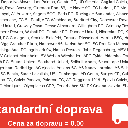
Deportivo Alaves
Las Palmas
Getafe CF
UD Almeria
Cagliari Calcio
nk
Royal Antwerp
Clermont Foot 63
Le Havre AC
FC Lorient
FC Met
anyol
AJ Auxerre
Angers SCO
Paris FC
Racing de Santander
Albace
emonese
FC St. Pauli
AFC Wimbledon
Bradford City
Doncaster Rove
r United
Crawley Town
Crewe Alexandra
Gillingham FC
Grimsby To
mere Rovers
Walsall FC
Dundee FC
Dundee United
Hibernian FC
K
l
FC Cartagena
Arminia Bielefeld
Fortuna Düsseldorf
Hertha BSC
Ho
pVgg Greuther Fürth
Hannover 96
Karlsruher SC
SC Preußen Münst
ebirge Aue
FC Ingolstadt 04
Hansa Rostock
Jahn Regensburg
MSV 
V Waldhof Mannheim
SV Wehen Wiesbaden
AFC Fylde
Aldershot T
h FC
Sutton United
Southend United
Solihull Moors
Scunthorpe Unit
genham Redbridge
AC Ajaccio
Amiens SC
AS Nancy Lorraine
AS Sain
SC Bastia
Stade Lavallois
USL Dunkerque
AD Ceuta
Burgos CF
Cul
na FC
Calcio Padova
Palermo FC
AC Reggiana 1919
Spezia Calcio
C Martigues
Olympiacos CFP
Fenerbahçe SK
FK Crvena zvezda
Sh
tandardní doprava
Cena za dopravu = 0.00