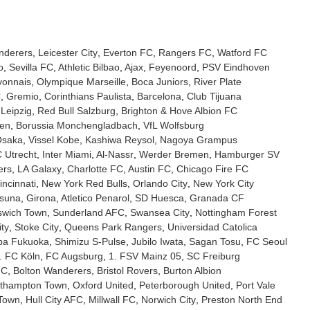
nderers
Leicester City
Everton FC
Rangers FC
Watford FC
o
Sevilla FC
Athletic Bilbao
Ajax
Feyenoord
PSV Eindhoven
yonnais
Olympique Marseille
Boca Juniors
River Plate
C
Gremio
Corinthians Paulista
Barcelona
Club Tijuana
Leipzig
Red Bull Salzburg
Brighton & Hove Albion FC
sen
Borussia Monchengladbach
VfL Wolfsburg
Osaka
Vissel Kobe
Kashiwa Reysol
Nagoya Grampus
 Utrecht
Inter Miami
Al-Nassr
Werder Bremen
Hamburger SV
ers
LA Galaxy
Charlotte FC
Austin FC
Chicago Fire FC
ncinnati
New York Red Bulls
Orlando City
New York City
suna
Girona
Atletico Penarol
SD Huesca
Granada CF
swich Town
Sunderland AFC
Swansea City
Nottingham Forest
ity
Stoke City
Queens Park Rangers
Universidad Catolica
pa Fukuoka
Shimizu S-Pulse
Jubilo Iwata
Sagan Tosu
FC Seoul
. FC Köln
FC Augsburg
1. FSV Mainz 05
SC Freiburg
FC
Bolton Wanderers
Bristol Rovers
Burton Albion
thampton Town
Oxford United
Peterborough United
Port Vale
 Town
Hull City AFC
Millwall FC
Norwich City
Preston North End