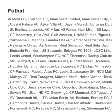
Fotbal
Arsenal FC
Liverpool FC
Manchester United
Manchester City
T
Crystal Palace FC
Aston Villa FC
Bayern Munich
Borussia Dor
SL Benfica
Juventus
AC Milan
AS Roma
Inter Milan
SS Lazio
CF Monterrey
Cruz Azul
Club America
UNAM Pumas
Tigres 
Yokohama F. Marinos
Gamba Osaka
Sanfrecce Hiroshima
Kaw
Newcastle United
AZ Alkmaar
Real Sociedad
Real Betis Balom
Eintracht Frankfurt
US Sassuolo
Bologna FC 1909
LOSC Lille
Leeds United
Southampton FC
ACF Fiorentina
Racing Club de
VfB Stuttgart
RC Lens
Stade Reims
RC Strasbourg
Toulouse
Houston Dynamo
San Jose Earthquakes
FC Dallas
Minnesota
CF Pachuca
Puebla
Atlas FC
Leon
Galatasaray SK
RCD Mall
Malaga CF
Real Zaragoza
Maccabi Haifa
Hellas Verona
Tori
Cardiff City
Celtic
Wrexham AFC
West Bromwich Albion
Middl
Colo Colo
Universidad de Chile
Deportivo Guadalajara
Maccabi
Suwon FC
Ulsan HD FC
Bluewings
CF Montreal
CD Tapatio
A
SV Darmstadt 98
1. FC Union Berlin
VfL Bochum
Burnley FC
Cambridge United
Carlisle United
Charlton Athletic
Cheltenha
Portsmouth FC
Reading FC
Shrewsbury Town
Stevenage FC