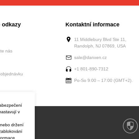
 odkazy
Kontaktní informace
11 Middlebury Blvd Ste 11,
Randolph, NJ 07869, USA
jte nás
sale@danxen.cz
+1 801-890-7312
 objednávku
Po-So 9:00 – 17:00 (GMT+2).
zabezpečení
astavují v
 nebo držení
 zablokování
nformace