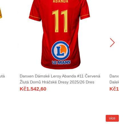
utá
Danxen Dámské Leroy Abanda #11 Červená
Danxen Dá
Žlutá Domů Hráčské Dresy 2025/26 Dres
Daleko Hr
Kč
1.542,60
Kč
1.54
více