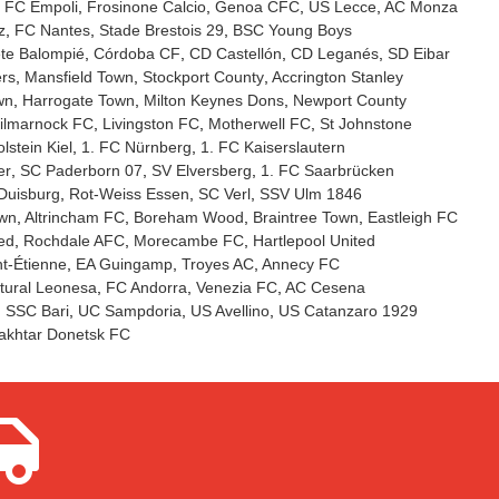
FC Empoli
Frosinone Calcio
Genoa CFC
US Lecce
AC Monza
z
FC Nantes
Stade Brestois 29
BSC Young Boys
te Balompié
Córdoba CF
CD Castellón
CD Leganés
SD Eibar
rs
Mansfield Town
Stockport County
Accrington Stanley
wn
Harrogate Town
Milton Keynes Dons
Newport County
ilmarnock FC
Livingston FC
Motherwell FC
St Johnstone
lstein Kiel
1. FC Nürnberg
1. FC Kaiserslautern
er
SC Paderborn 07
SV Elversberg
1. FC Saarbrücken
Duisburg
Rot-Weiss Essen
SC Verl
SSV Ulm 1846
own
Altrincham FC
Boreham Wood
Braintree Town
Eastleigh FC
ed
Rochdale AFC
Morecambe FC
Hartlepool United
t-Étienne
EA Guingamp
Troyes AC
Annecy FC
tural Leonesa
FC Andorra
Venezia FC
AC Cesena
SSC Bari
UC Sampdoria
US Avellino
US Catanzaro 1929
akhtar Donetsk FC