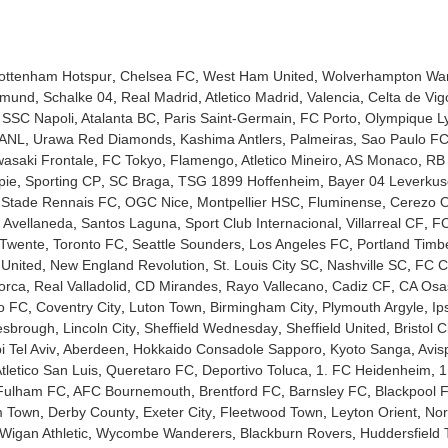
ottenham Hotspur
Chelsea FC
West Ham United
Wolverhampton Wa
tmund
Schalke 04
Real Madrid
Atletico Madrid
Valencia
Celta de Vig
SSC Napoli
Atalanta BC
Paris Saint-Germain
FC Porto
Olympique L
UANL
Urawa Red Diamonds
Kashima Antlers
Palmeiras
Sao Paulo F
asaki Frontale
FC Tokyo
Flamengo
Atletico Mineiro
AS Monaco
RB 
pie
Sporting CP
SC Braga
TSG 1899 Hoffenheim
Bayer 04 Leverku
Stade Rennais FC
OGC Nice
Montpellier HSC
Fluminense
Cerezo 
 Avellaneda
Santos Laguna
Sport Club Internacional
Villarreal CF
FC
Twente
Toronto FC
Seattle Sounders
Los Angeles FC
Portland Timb
 United
New England Revolution
St. Louis City SC
Nashville SC
FC Ci
orca
Real Valladolid
CD Mirandes
Rayo Vallecano
Cadiz CF
CA Osa
no FC
Coventry City
Luton Town
Birmingham City
Plymouth Argyle
Ip
esbrough
Lincoln City
Sheffield Wednesday
Sheffield United
Bristol C
 Tel Aviv
Aberdeen
Hokkaido Consadole Sapporo
Kyoto Sanga
Avis
tletico San Luis
Queretaro FC
Deportivo Toluca
1. FC Heidenheim
1
Fulham FC
AFC Bournemouth
Brentford FC
Barnsley FC
Blackpool 
m Town
Derby County
Exeter City
Fleetwood Town
Leyton Orient
Nor
Wigan Athletic
Wycombe Wanderers
Blackburn Rovers
Huddersfield